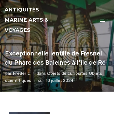
Aller
ANTIQUITÉS
au
contenu
MARINE ARTS &
PERM
VOYAGES
Exceptionnelle lentille de Fresnel
du Phare des Baleines à l’île de Ré
par
Frederic
dans
Objets de curiosités
,
Objets
Publié
scientifiques
sur
10 juillet 2024
le