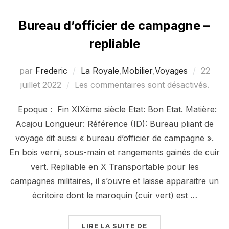
Bureau d’officier de campagne –
repliable
Publié
par
Frederic
La Royale
,
Mobilier
,
Voyages
22
le
juillet 2022
Les commentaires sont désactivés.
Epoque : Fin XIXème siècle Etat: Bon Etat. Matière:
Acajou Longueur: Référence (ID): Bureau pliant de
voyage dit aussi « bureau d’officier de campagne ».
En bois verni, sous-main et rangements gainés de cuir
vert. Repliable en X Transportable pour les
campagnes militaires, il s’ouvre et laisse apparaitre un
écritoire dont le maroquin (cuir vert) est …
« BUREAU D’OFFICIER
LIRE LA SUITE DE