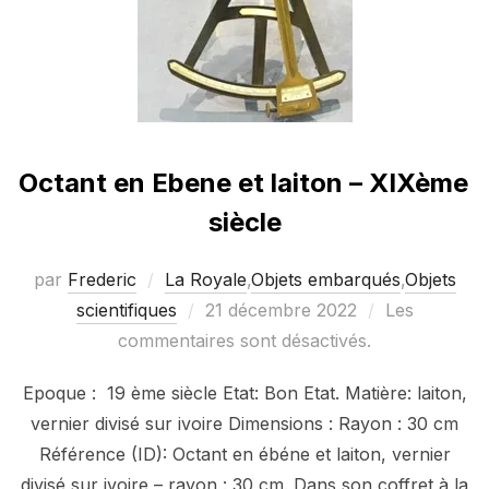
Octant en Ebene et laiton – XIXème
siècle
par
Frederic
La Royale
,
Objets embarqués
,
Objets
Publié
scientifiques
21 décembre 2022
Les
le
commentaires sont désactivés.
Epoque : 19 ème siècle Etat: Bon Etat. Matière: laiton,
vernier divisé sur ivoire Dimensions : Rayon : 30 cm
Référence (ID): Octant en ébéne et laiton, vernier
divisé sur ivoire – rayon : 30 cm. Dans son coffret à la