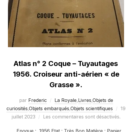
Atlas n° 2 Coque – Tuyautages
1956. Croiseur anti-aérien « de
Grasse ».
par
Frederic
La Royale
,
Livres
,
Objets de
Publi
curiosités
,
Objets embarqués
,
Objets scientifiques
19
le
juillet 2023
Les commentaires sont désactivés.
Epoque : 1956 Etat : Très Bon Matière : Papier