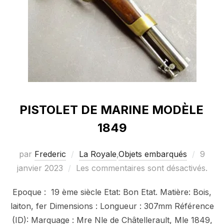
PISTOLET DE MARINE MODÈLE
1849
Publié
par
Frederic
La Royale
,
Objets embarqués
9
le
janvier 2023
Les commentaires sont désactivés.
Epoque : 19 ème siècle Etat: Bon Etat. Matière: Bois,
laiton, fer Dimensions : Longueur : 307mm Référence
(ID): Marquage : Mre Nle de Châtellerault, Mle 1849,