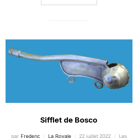
Sifflet de Bosco
Publié
par
Frederic
La Royale
22 juillet 2022
Les