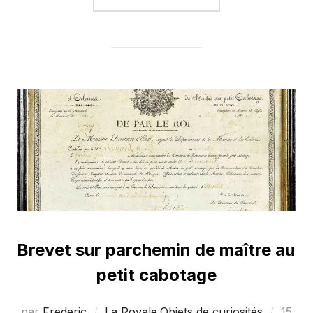
Brevet sur parchemin de maître au
petit cabotage
Publié
par
Frederic
La Royale
,
Objets de curiosités
15