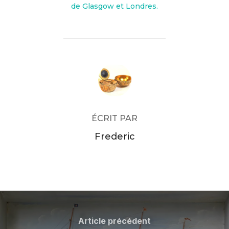
de Glasgow et Londres.
AUTEUR DE LA PUBLICATION
ÉCRIT PAR
Frederic
Navigation
de
Article
Article précédent