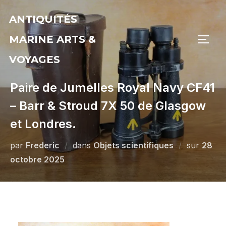
Aller
ANTIQUITÉS
au
contenu
MARINE ARTS &
PERM
VOYAGES
Paire de Jumelles Royal Navy CF41
– Barr & Stroud 7X 50 de Glasgow
et Londres.
Publié
par
Frederic
dans
Objets scientifiques
sur
28
le
octobre 2025