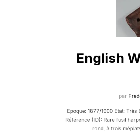
English W
par
Fred
Epoque: 1877/1900 Etat: Très 
Référence (ID): Rare fusil harp
rond, à trois mépla