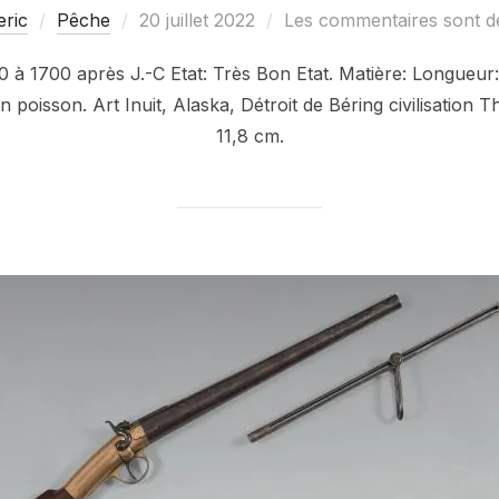
Publié
eric
Pêche
20 juillet 2022
Les commentaires sont dé
le
00 à 1700 après J.-C Etat: Très Bon Etat. Matière: Longueu
poisson. Art Inuit, Alaska, Détroit de Béring civilisation T
11,8 cm.