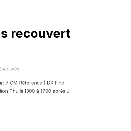
ps recouvert
sactivés.
ur: 7 CM Référence (ID): Fine
sation Thullé.1300 à 1700 après J.-