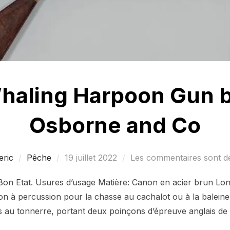
haling Harpoon Gun b
Osborne and Co
Publié
eric
Pêche
19 juillet 2022
Les commentaires sont dé
le
Bon Etat. Usures d’usage Matière: Canon en acier brun Lo
on à percussion pour la chasse au cachalot ou à la baleine,
ts au tonnerre, portant deux poinçons d’épreuve anglais d