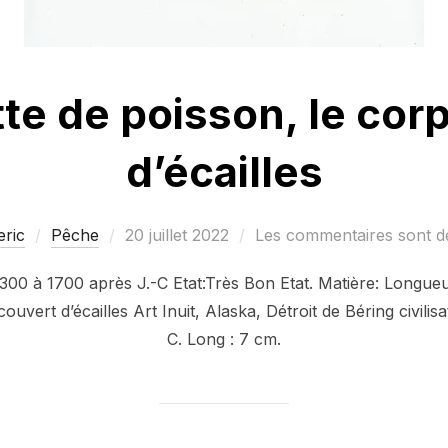
tte de poisson, le cor
d’écailles
Publié
eric
Pêche
20 juillet 2022
Les commentaires sont dé
le
.1300 à 1700 après J.-C Etat:Très Bon Etat. Matière: Longue
ouvert d’écailles Art Inuit, Alaska, Détroit de Béring civili
C. Long : 7 cm.