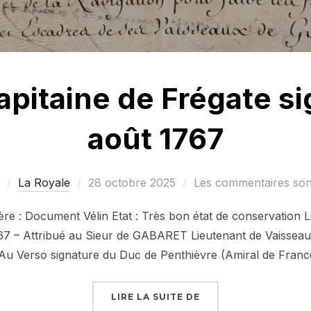
apitaine de Frégate si
août 1767
Publié
La Royale
28 octobre 2025
Les commentaires sont
le
re : Document Vélin Etat : Très bon état de conservation L
767 – Attribué au Sieur de GABARET Lieutenant de Vaisseau
 Au Verso signature du Duc de Penthièvre (Amiral de Fran
« BREVET DE CAPITAI
LIRE LA SUITE DE