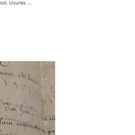
bot. Usures …
À MONTER DU QUEEN MARY PAR CHAD VALLEY & CO »