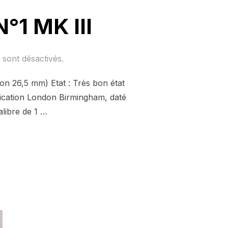
°1 MK III
sont désactivés.
ron 26,5 mm) Etat : Très bon état
brication London Birmingham, daté
libre de 1 …
AIS WEBLEY N°1 MK III »