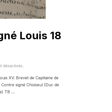
gné Louis 18
 désactivés.
ouis XV. Brevet de Capitaine de
 Contre signé Choiseul (Duc de
ce) TB …
NE DE FRÉGATE SIGNÉ LOUIS 18 AOÛT 1767 »