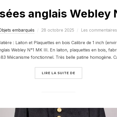
sées anglais Webley N
Publié
Objets embarqués
28 octobre 2025
Les commentaires 
le
ère : Laiton et Plaquettes en bois Calibre de 1 inch (envi
lais Webley N°1 MK III. En laiton, plaquettes en bois, fa
483 Mécanisme fonctionnel. Très belle patine homogène. Ca
« LANCE FUSÉES ANGL
LIRE LA SUITE DE