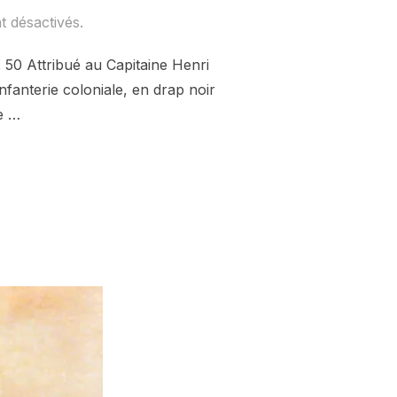
 désactivés.
 50 Attribué au Capitaine Henri
fanterie coloniale, en drap noir
e …
UE 31 D’UN CAPITAINE DE L’INFANTERIE COLONIALE »