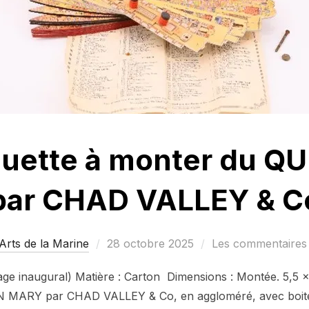
quette à monter du 
par CHAD VALLEY & C
Publié
Arts de la Marine
28 octobre 2025
Les commentaires 
le
ge inaugural) Matière : Carton Dimensions : Montée. 5,5 x 
N MARY par CHAD VALLEY & Co, en aggloméré, avec boite