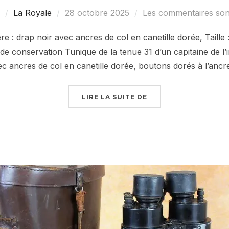
Publié
La Royale
28 octobre 2025
Les commentaires sont
le
 drap noir avec ancres de col en canetille dorée, Taille :
 conservation Tunique de la tenue 31 d’un capitaine de l’in
ec ancres de col en canetille dorée, boutons dorés à l’ancr
« TUNIQUE DE LA TEN
LIRE LA SUITE DE