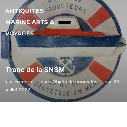
Aller
ANTIQUITÉS
au
contenu
MARINE ARTS &
PERM
VOYAGES
Tronc de la SNSM
Publié
par
Frederic
dans
Objets de curiosités
sur
20
le
juillet 2022