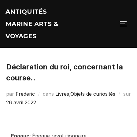
Aller
ANTIQUITÉS
au
contenu
MARINE ARTS &
PERM
VOYAGES
Déclaration du roi, concernant la
course..
par
Frederic
dans
Livres
,
Objets de curiosités
sur
Publié
26 avril 2022
le
Epoque:
Époque révolutionnaire,