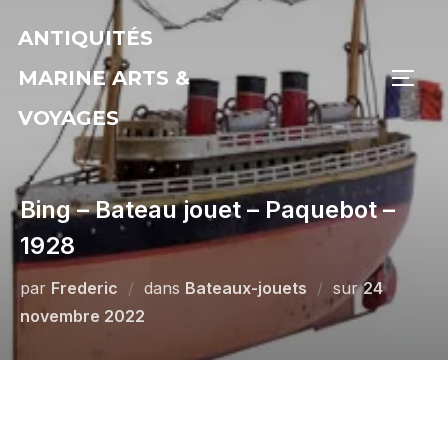
Aller
ANTIQUITÉS
au
contenu
MARINE ARTS &
PERM
VOYAGES
Bing – Bateau jouet – Paquebot –
1928
Publié
par
Frederic
dans
Bateaux-jouets
sur
24
le
novembre 2022