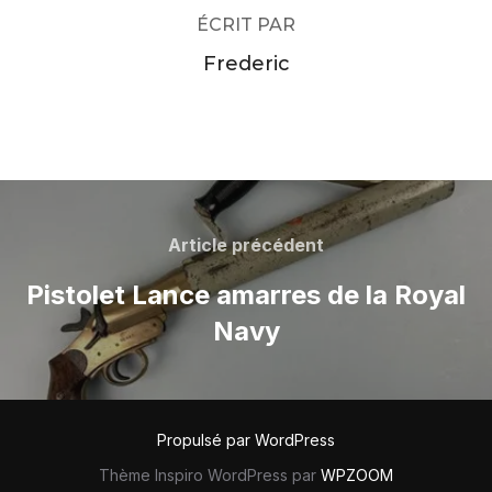
ÉCRIT PAR
Frederic
Navigation
de
Article
Article précédent
précédent
l’article
Pistolet Lance amarres de la Royal
Navy
Propulsé par WordPress
Thème Inspiro WordPress par
WPZOOM