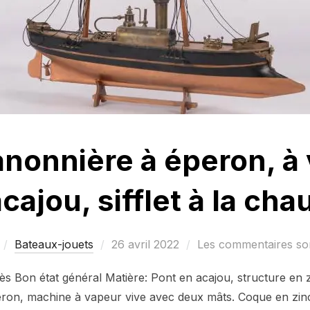
anonnière à éperon, à 
cajou, sifflet à la cha
Publié
Bateaux-jouets
26 avril 2022
Les commentaires son
le
rès Bon état général Matière: Pont en acajou, structure en
eron, machine à vapeur vive avec deux mâts. Coque en zinc 