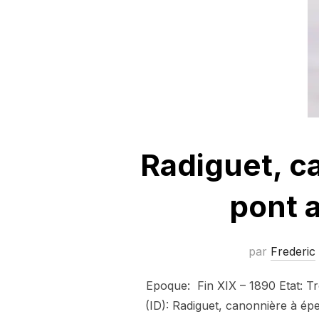
Radiguet, c
pont a
par
Frederic
Epoque: Fin XIX – 1890 Etat: T
(ID): Radiguet, canonnière à ép