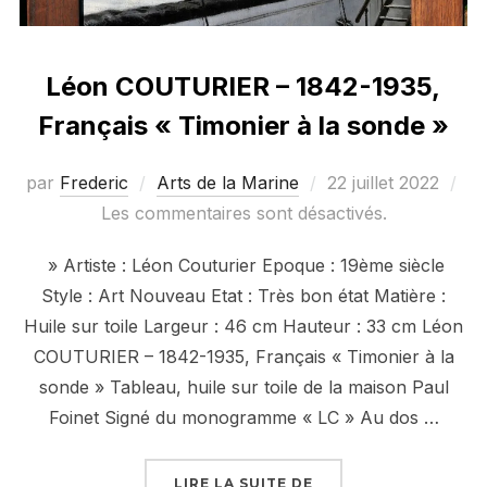
Léon COUTURIER – 1842-1935,
Français « Timonier à la sonde »
Publié
par
Frederic
Arts de la Marine
22 juillet 2022
le
Les commentaires sont désactivés.
» Artiste : Léon Couturier Epoque : 19ème siècle
Style : Art Nouveau Etat : Très bon état Matière :
Huile sur toile Largeur : 46 cm Hauteur : 33 cm Léon
COUTURIER – 1842-1935, Français « Timonier à la
sonde » Tableau, huile sur toile de la maison Paul
Foinet Signé du monogramme « LC » Au dos …
« LÉON COUTURIER – 
LIRE LA SUITE DE