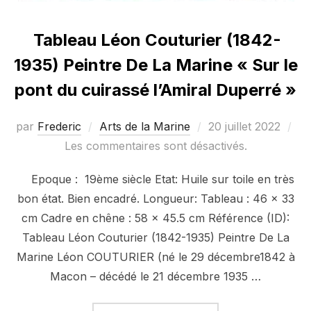
Tableau Léon Couturier (1842-
1935) Peintre De La Marine « Sur le
pont du cuirassé l’Amiral Duperré »
Publié
par
Frederic
Arts de la Marine
20 juillet 2022
le
Les commentaires sont désactivés.
Epoque : 19ème siècle Etat: Huile sur toile en très
bon état. Bien encadré. Longueur: Tableau : 46 x 33
cm Cadre en chêne : 58 x 45.5 cm Référence (ID):
Tableau Léon Couturier (1842-1935) Peintre De La
Marine Léon COUTURIER (né le 29 décembre1842 à
Macon – décédé le 21 décembre 1935 …