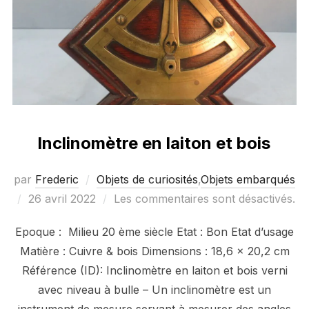
Inclinomètre en laiton et bois
par
Frederic
Objets de curiosités
,
Objets embarqués
Publié
26 avril 2022
Les commentaires sont désactivés.
le
Epoque : Milieu 20 ème siècle Etat : Bon Etat d’usage
Matière : Cuivre & bois Dimensions : 18,6 x 20,2 cm
Référence (ID): Inclinomètre en laiton et bois verni
avec niveau à bulle – Un inclinomètre est un
instrument de mesure servant à mesurer des angles