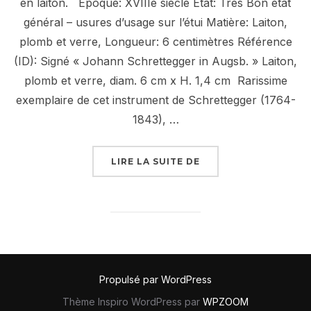
en laiton. Epoque: XVIIIe siècle Etat: Très Bon état
général – usures d’usage sur l’étui Matière: Laiton,
plomb et verre, Longueur: 6 centimètres Référence
(ID): Signé « Johann Schrettegger in Augsb. » Laiton,
plomb et verre, diam. 6 cm x H. 1,4 cm Rarissime
exemplaire de cet instrument de Schrettegger (1764-
1843), …
« COMPAS SOLAIRE H
LIRE LA SUITE DE
Propulsé par WordPress
Thème Inspiro WordPress par
WPZOOM