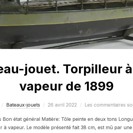
au-jouet. Torpilleur 
vapeur de 1899
Publié
Bateaux-jouets
26 avril 2022
Les commentaires son
le
ès Bon état général Matière: Tôle peinte en deux tons Long
ur à vapeur. Le modèle présenté fait 38 cm, est mû par un